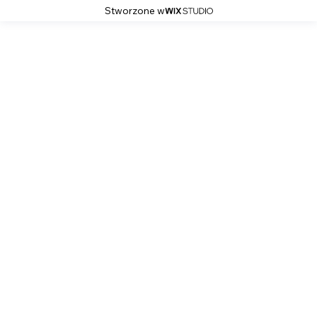
Stworzone w
Powrót do strony głównej
Zdjęcia Apartamentu